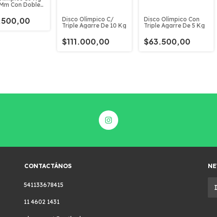
 Mm Con Doble
 Hexagonal
Disco Olímpico C/
Disco Olímpico Con
.500,00
Triple Agarre De 10 Kg
Triple Agarre De 5 Kg
$111.000,00
$63.500,00
CONTACTÁNOS
NE
541133678415
11 4602 1431