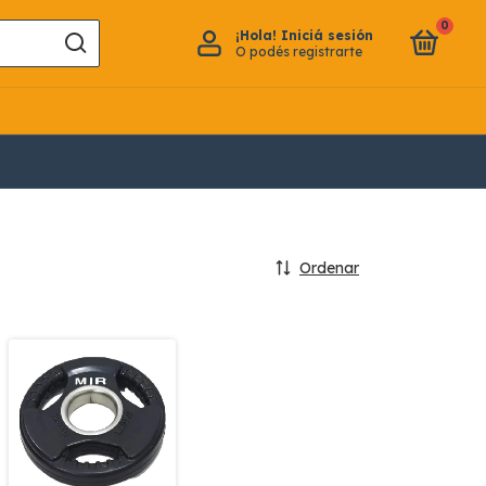
0
¡Hola!
Iniciá sesión
O podés registrarte
Ordenar